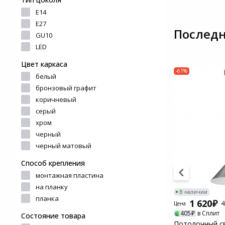
и ремонта
E14
Светофильтры
Игровые аксессуары
E27
Наручные часы
Последн
GU10
Цифровые фоторамки
Программное обеспеч
LED
Товары для дачи и сада
Цвет каркаса
Устройства звукозапи
-13%
-61%
белый
Музыкальные
Уценка
бронзовый графит
инструменты
коричневый
серый
Канцтовары
хром
черный
Аксессуары
черный матовый
Торговое оборудование
Способ крепления
монтажная пластина
на планку
Умный дом
В наличии
В наличии
планка
2 790
1 620
3 210
4
Цена
Цена
Системы безопасности
698
в Сплит
405
в Сплит
Состояние товара
ник Vitaluce
Светильник подвесной Arte Lamp
Потолочный св