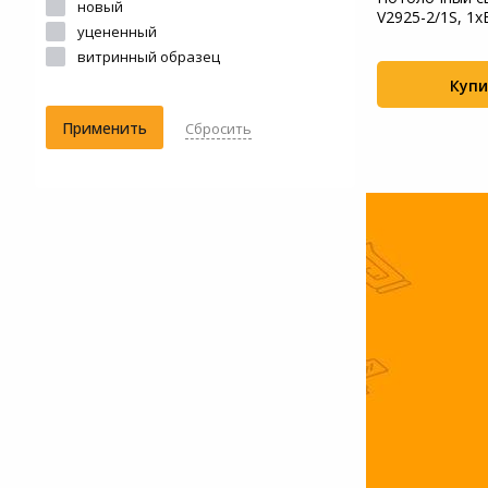
новый
акс. 40Вт
Bicchiere A4282SP-1CC состояние
V2925-2/1S, 1x
Системы
уцененный
о...
видеонаблюдения
витринный образец
Купить
Купи
+89
+105
Уцененные товары
Применить
Сбросить