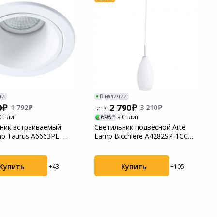
ии
В наличии
0
2 790
1 792
3 210
Цена
 Сплит
698
в Сплит
ник встраиваемый
Светильник подвесной Arte
mp Taurus A6663PL-
Lamp Bicchiere A4282SP-1CC
состояние о...
Купить
Купить
+43
+105