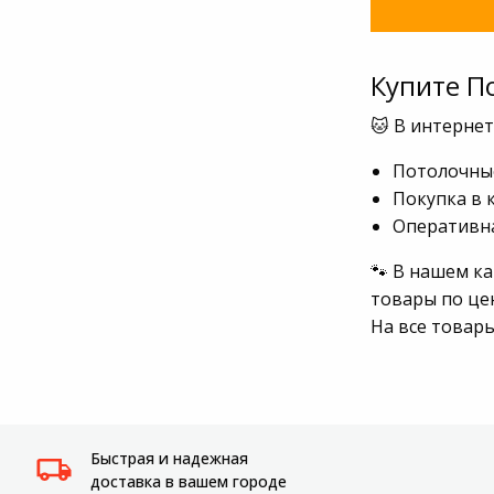
Купите П
🐱 В интерне
Потолочные
Покупка в 
Оперативна
🐾 В нашем к
товары по це
На все товар
Быстрая и надежная
доставка в вашем городе