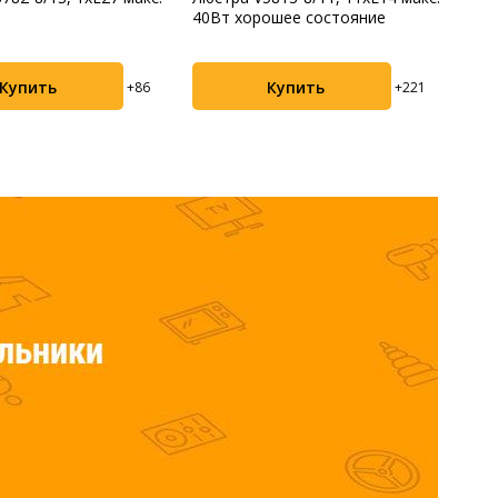
40Вт хорошее состояние
V470
хоро.
Купить
Купить
+86
+221