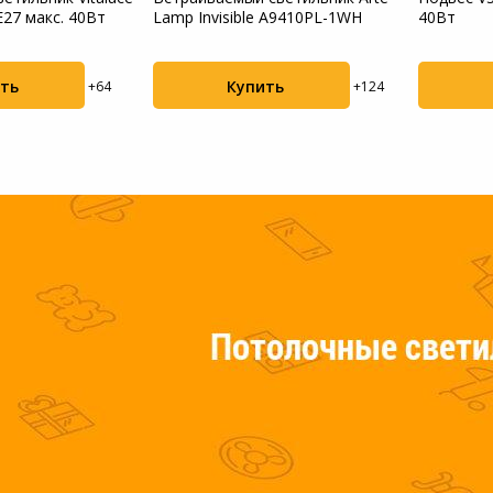
E27 макс. 40Вт
Lamp Invisible A9410PL-1WH
40Вт
Пылесосы садовые
Мотоблоки
ть
Купить
+64
+124