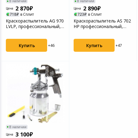
В наличии
В наличии
2 870
2 890
Цена
Цена
718
в Сплит
723
в Сплит
Краскораспылитель AG 970
Краскораспылитель AS 702
LVLP, профессиональный,
НP профессиональный,
гравитационного...
всасывающего типа,...
Купить
Купить
+46
+47
В наличии
3 100
Цена