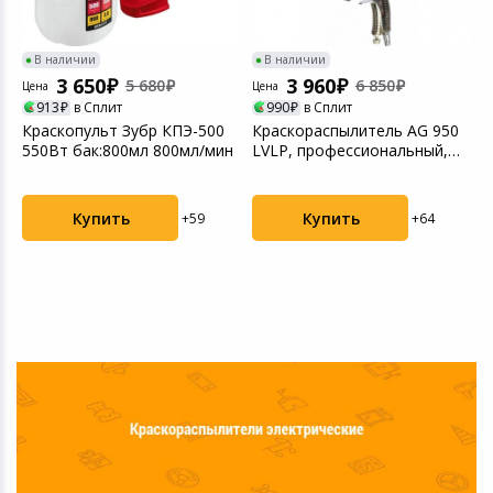
В наличии
В наличии
3 650
3 960
5 680
6 850
Цена
Цена
Ц
913
в Сплит
990
в Сплит
Краскопульт Зубр КПЭ-500
Краскораспылитель AG 950
К
550Вт бак:800мл 800мл/мин
LVLP, профессиональный,
гравитационного...
Купить
Купить
+59
+64