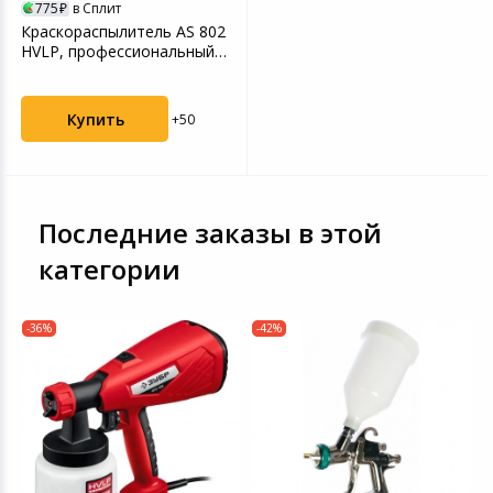
775
в Сплит
Краскораспылитель AS 802
HVLP, профессиональный,
всасывающего т...
Купить
+50
Последние заказы в этой
категории
-36%
-42%
-