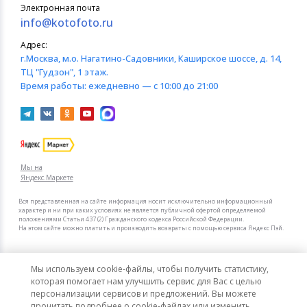
Электронная почта
info@kotofoto.ru
Адрес:
г.Москва
, м.о. Нагатино-Садовники, Каширское шоссе, д. 14,
ТЦ "Гудзон", 1 этаж.
Время работы:
ежедневно — с 10:00 до 21:00
Мы на
Яндекс.Маркете
Вся представленная на сайте информация носит исключительно информационный
характер и ни при каких условиях не является публичной офертой определяемой
положениями Статьи 437 (2) Гражданского кодекса Российской Федерации.
На этом сайте можно платить и производить возвраты с помощью сервиса Яндекс Пэй.
Мы в других городах
Мы используем cookie-файлы, чтобы получить статистику,
Санкт-Петербург
Москва
которая помогает нам улучшить сервис для Вас с целью
персонализации сервисов и предложений. Вы можете
прочитать подробнее о cookie-файлах или изменить