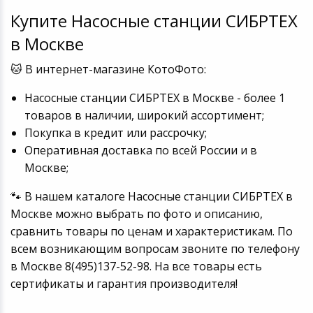
Игровые аксесс
Цифровые фото
Купите Насосные станции СИБРТЕХ
Товары для дачи и сада
в Москве
Программное об
Устройства зву
Музыкальные инструменты
🐱 В интернет-магазине КотоФото:
Насосные станции СИБРТЕХ в Москве - более 1
Канцтовары
товаров в наличии, широкий ассортимент;
Покупка в кредит или рассрочку;
Аксессуары
Оперативная доставка по всей России и в
Москве;
Системы безопасности
🐾 В нашем каталоге Насосные станции СИБРТЕХ в
Торговое оборудование
Москве можно выбрать по фото и описанию,
сравнить товары по ценам и характеристикам. По
Умный дом
всем возникающим вопросам звоните по телефону
в Москве 8(495)137-52-98. На все товары есть
Системы видеонаблюдения
сертификаты и гарантия производителя!
Уцененные товары