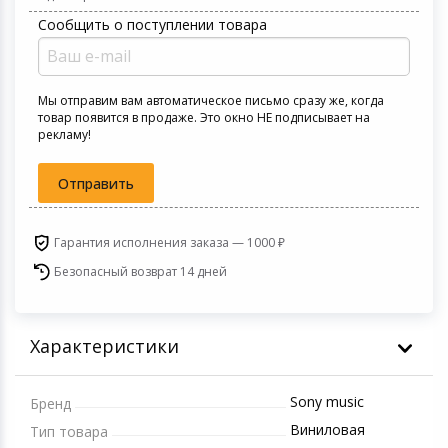
Игровые аксесс
Цифровые фото
Сообщить о поступлении товара
Товары для дачи и сада
Программное об
Устройства зву
Музыкальные инструменты
Мы отправим вам автоматическое письмо сразу же, когда
товар появится в продаже. Это окно НЕ подписывает на
рекламу!
Канцтовары
Отправить
Аксессуары
Торговое оборудование
Гарантия исполнения заказа — 1000 ₽
Безопасный возврат 14 дней
Умный дом
Системы безопасности
Характеристики
Системы видеонаблюдения
Sony music
Бренд
Виниловая
Тип товара
Уцененные товары