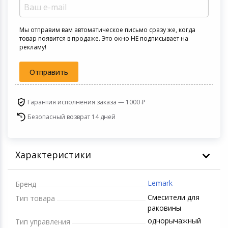
Игровые аксесс
Цифровые фото
Товары для дачи и сада
Мы отправим вам автоматическое письмо сразу же, когда
Программное об
Устройства зву
товар появится в продаже. Это окно НЕ подписывает на
рекламу!
Музыкальные инструменты
Отправить
Канцтовары
Аксессуары
Гарантия исполнения заказа — 1000 ₽
Безопасный возврат 14 дней
Торговое оборудование
Умный дом
Характеристики
Системы безопасности
Lemark
Бренд
Смесители для
Системы видеонаблюдения
Тип товара
раковины
однорычажный
Тип управления
Уцененные товары