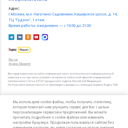
Адрес:
г.Москва
, м.о. Нагатино-Садовники, Каширское шоссе, д. 14,
ТЦ "Гудзон", 1 этаж.
Время работы:
ежедневно — с 10:00 до 21:00
Мы на
Яндекс.Маркете
Вся представленная на сайте информация носит исключительно информационный
характер и ни при каких условиях не является публичной офертой определяемой
положениями Статьи 437 (2) Гражданского кодекса Российской Федерации.
На этом сайте можно платить и производить возвраты с помощью сервиса Яндекс Пэй.
Мы в других городах
Мы используем cookie-файлы, чтобы получить статистику,
Санкт-Петербург
Москва
которая помогает нам улучшить сервис для Вас с целью
персонализации сервисов и предложений. Вы можете
прочитать подробнее о cookie-файлах или изменить
Интернет-гипермаркет актуальных товаров «КотоФото»
настройки браузера. Продолжая пользоваться сайтом без
© 2008–2026. Все цены указаны в рублях РФ.
изменения настроек, вы даёте согласие на использование