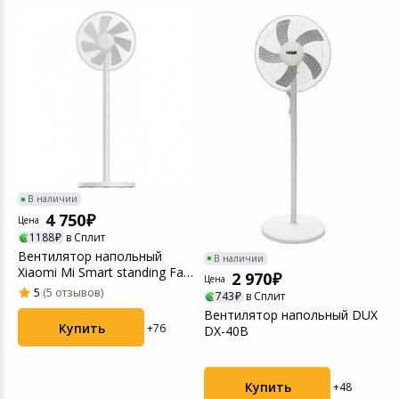
Игровые аксесс
Цифровые фото
Товары для дачи и сада
Программное об
Устройства зву
Музыкальные инструменты
Канцтовары
Аксессуары
В наличии
Торговое оборудование
4 750
Цена
Ц
1188
в Сплит
Вентилятор напольный
В
Умный дом
В наличии
Xiaomi Mi Smart standing Fan
B
2 970
Цена
2 Lite (PYV400...
5
(5 отзывов)
743
в Сплит
Системы безопасности
Вентилятор напольный DUX
Купить
+76
DX-40B
Системы видеонаблюдения
Купить
+48
Уцененные товары