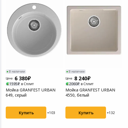
Игровые аксесс
Цифровые фото
Товары для дачи и сада
Программное об
Устройства зву
Музыкальные инструменты
Канцтовары
Аксессуары
Ц
Торговое оборудование
К
В наличии
В наличии
(
6 380
8 240
Цена
Цена
Умный дом
1595
в Сплит
2060
в Сплит
Мойка GRANFEST URBAN
Мойка GRANFEST URBAN
649, серый
4550, белый
Системы безопасности
Системы видеонаблюдения
Купить
Купить
+103
+132
Уцененные товары