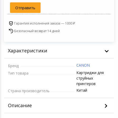
Светофильтры
Отправить
Товары для дачи и сада
Устройства зву
Гарантия исполнения заказа — 1000 ₽
Музыкальные инструменты
Безопасный возврат 14 дней
Канцтовары
Характеристики
Аксессуары
Системы безопасности
CANON
Бренд
Картриджи для
Тип товара
Торговое оборудование
струйных
принтеров
Умный дом
Китай
Страна производитель
Системы видеонаблюдения
Описание
Уцененные товары