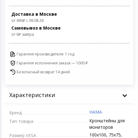
Игровые аксесс
Цифровые фото
Товары для дачи и сада
Доставка в Москве
от 490
с 09.08.26
Программное об
Устройства зву
Самовывоз в Москве
Музыкальные инструменты
от 0
завтра
Канцтовары
Гарантия производителя: 1 год
Аксессуары
Гарантия исполнения заказа — 1000 ₽
Безопасный возврат 14 дней
Системы безопасности
Торговое оборудование
Характеристики
Умный дом
HAMA
Бренд
Системы видеонаблюдения
Кронштейны для
Тип товара
мониторов
Уцененные товары
100х100, 75х75,
Размер VESA