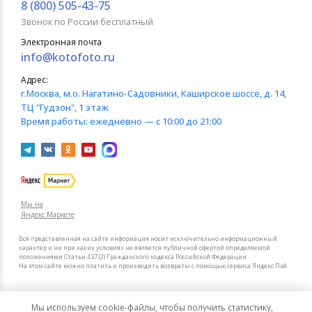
8 (800) 505-43-75
Звонок по России бесплатный
Электронная почта
info@kotofoto.ru
Адрес:
г.Москва
, м.о. Нагатино-Садовники, Каширское шоссе, д. 14,
ТЦ "Гудзон", 1 этаж.
Время работы:
ежедневно — с 10:00 до 21:00
Мы на
Яндекс.Маркете
Вся представленная на сайте информация носит исключительно информационный
характер и ни при каких условиях не является публичной офертой определяемой
положениями Статьи 437 (2) Гражданского кодекса Российской Федерации.
На этом сайте можно платить и производить возвраты с помощью сервиса Яндекс Пэй.
Мы в других городах
Мы используем cookie-файлы, чтобы получить статистику,