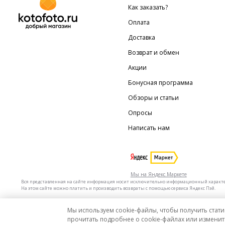
Как заказать?
Оплата
Доставка
Возврат и обмен
Акции
Бонусная программа
Обзоры и статьи
Опросы
Написать нам
Мы на Яндекс.Маркете
Вся представленная на сайте информация носит исключительно информационный характер 
На этом сайте можно платить и производить возвраты с помощью сервиса Яндекс Пэй.
Мы используем cookie-файлы, чтобы получить стати
Мы в других городах
Санкт-Петербург
Москва
прочитать подробнее о cookie-файлах или изменит