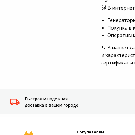
Системы
🐱 В интерне
видеонаблюдения
Генераторы
Покупка в 
Уцененные товары
Оперативна
🐾 В нашем к
и характерист
сертификаты 
Быстрая и надежная
доставка в вашем городе
Покупателям