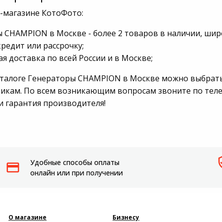
Пылесосы садовые
т-магазине КотоФото:
 CHAMPION в Москве - более 2 товаров в наличии, шир
Мотоблоки
кредит или рассрочку;
я доставка по всей России и в Москве;
аталоге Генераторы CHAMPION в Москве можно выбрать
икам. По всем возникающим вопросам звоните по телефо
и гарантия производителя!
Удобные способы оплаты
онлайн или при получении
О магазине
Бизнесу