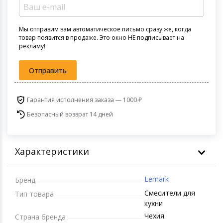
Светофильтры
Товары для дачи и сада
Мы отправим вам автоматическое письмо сразу же, когда
Устройства зву
товар появится в продаже. Это окно НЕ подписывает на
рекламу!
Музыкальные инструменты
Отправить
Канцтовары
Аксессуары
Гарантия исполнения заказа — 1000 ₽
Безопасный возврат 14 дней
Системы безопасности
Торговое оборудование
Характеристики
Умный дом
Lemark
Бренд
Смесители для
Системы видеонаблюдения
Тип товара
кухни
Чехия
Страна бренда
Уцененные товары