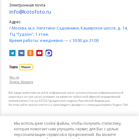
Электронная почта
info@kotofoto.ru
Адрес:
г.Москва
, м.о. Нагатино-Садовники, Каширское шоссе, д. 14,
ТЦ "Гудзон", 1 этаж.
Время работы:
ежедневно — с 10:00 до 21:00
Мы на
Яндекс.Маркете
Вся представленная на сайте информация носит исключительно информационный
характер и ни при каких условиях не является публичной офертой определяемой
положениями Статьи 437 (2) Гражданского кодекса Российской Федерации.
На этом сайте можно платить и производить возвраты с помощью сервиса Яндекс Пэй.
Мы в других городах
Мы используем cookie-файлы, чтобы получить статистику,
Санкт-Петербург
Москва
которая помогает нам улучшить сервис для Вас с целью
персонализации сервисов и предложений. Вы можете