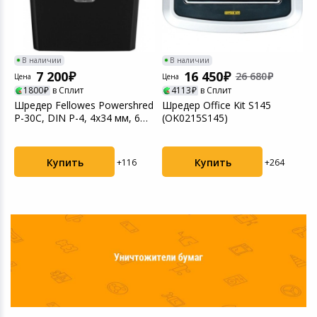
В наличии
В наличии
7 200
16 450
26 680
Цена
Цена
Ц
1800
в Сплит
4113
в Сплит
ed
Шредер Fellowes Powershred
Шредер Office Kit S145
Ш
P-30C, DIN P-4, 4х34 мм, 6
(OK0215S145)
E
лст., 15 л...
Купить
Купить
+116
+264