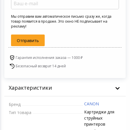
Игровые аксесс
Цифровые фото
Товары для дачи и сада
Мы отправим вам автоматическое письмо сразу же, когда
Программное об
Устройства зву
товар появится в продаже. Это окно НЕ подписывает на
рекламу!
Музыкальные инструменты
Отправить
Канцтовары
Аксессуары
Гарантия исполнения заказа — 1000 ₽
Безопасный возврат 14 дней
Торговое оборудование
Умный дом
Характеристики
Системы безопасности
CANON
Бренд
Картриджи для
Тип товара
Системы видеонаблюдения
струйных
принтеров
Уцененные товары