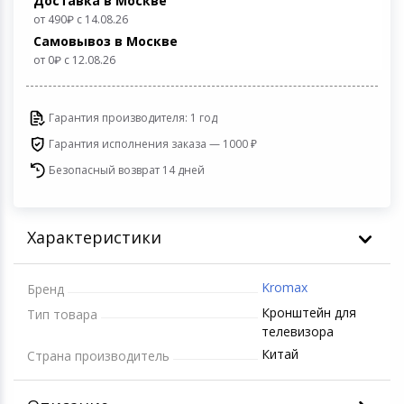
Доставка в Москве
Светофильтры
от 490
с 14.08.26
Товары для дачи и сада
Самовывоз в Москве
от 0
c 12.08.26
Устройства зву
Музыкальные инструменты
Гарантия производителя: 1 год
Канцтовары
Гарантия исполнения заказа — 1000 ₽
Безопасный возврат 14 дней
Аксессуары
Системы безопасности
Характеристики
Торговое оборудование
Kromax
Бренд
Умный дом
Кронштейн для
Тип товара
телевизора
Системы видеонаблюдения
Китай
Страна производитель
Уцененные товары