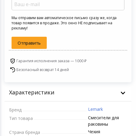
Устройства зву
Товары для дачи и сада
Мы отправим вам автоматическое письмо сразу же, когда
товар появится в продаже. Это окно НЕ подписывает на
рекламу!
Музыкальные инструменты
Отправить
Канцтовары
Аксессуары
Гарантия исполнения заказа — 1000 ₽
Безопасный возврат 14 дней
Системы безопасности
Торговое оборудование
Характеристики
Умный дом
Lemark
Бренд
Смесители для
Системы видеонаблюдения
Тип товара
раковины
Чехия
Страна бренда
Уцененные товары