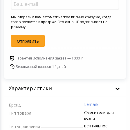
Светофильтры
Товары для дачи и сада
Мы отправим вам автоматическое письмо сразу же, когда
Устройства зву
товар появится в продаже. Это окно НЕ подписывает на
рекламу!
Музыкальные инструменты
Отправить
Канцтовары
Аксессуары
Гарантия исполнения заказа — 1000 ₽
Безопасный возврат 14 дней
Системы безопасности
Торговое оборудование
Характеристики
Умный дом
Lemark
Бренд
Смесители для
Системы видеонаблюдения
Тип товара
кухни
вентильное
Тип управления
Уцененные товары