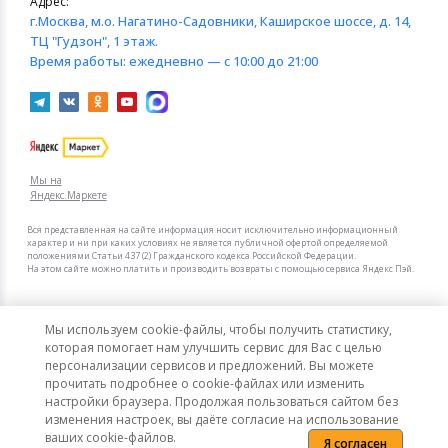
Адрес:
г.Москва
, м.о. Нагатино-Садовники, Каширское шоссе, д. 14,
ТЦ "Гудзон", 1 этаж.
Время работы:
ежедневно — с 10:00 до 21:00
Мы на
Яндекс.Маркете
Вся представленная на сайте информация носит исключительно информационный
характер и ни при каких условиях не является публичной офертой определяемой
положениями Статьи 437 (2) Гражданского кодекса Российской Федерации.
На этом сайте можно платить и производить возвраты с помощью сервиса Яндекс Пэй.
Мы в других городах
Мы используем cookie-файлы, чтобы получить статистику,
Санкт-Петербург
Москва
которая помогает нам улучшить сервис для Вас с целью
персонализации сервисов и предложений. Вы можете
прочитать подробнее о cookie-файлах или изменить
Интернет-гипермаркет актуальных товаров «КотоФото»
настройки браузера. Продолжая пользоваться сайтом без
© 2008–2026. Все цены указаны в рублях РФ.
изменения настроек, вы даёте согласие на использование
ваших cookie-файлов.
Я согласен
Политика конфиденциальности
Карта сайта
Сообщить об ошибке