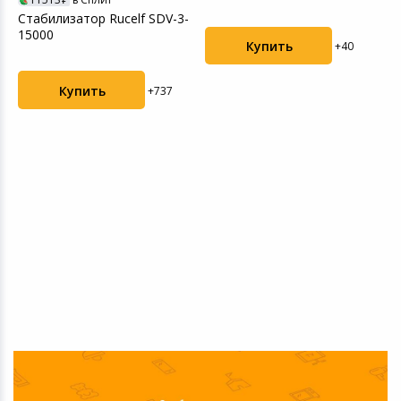
Стабилизатор Rucelf SDV-3-
15000
Купить
+40
Купить
+737
5)