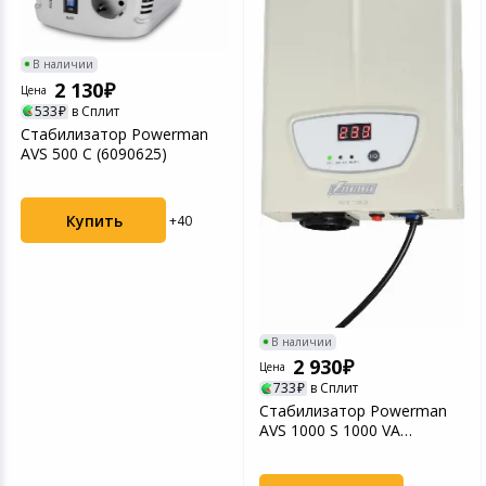
Устройства зву
Товары для дачи и сада
В наличии
2 130
Цена
Музыкальные инструменты
533
в Сплит
Стабилизатор Powerman
AVS 500 C (6090625)
Канцтовары
Аксессуары
Купить
+40
Системы безопасности
Торговое оборудование
В наличии
2 930
Умный дом
Цена
733
в Сплит
Стабилизатор Powerman
Системы видеонаблюдения
AVS 1000 S 1000 VA
(6119435)
Уцененные товары