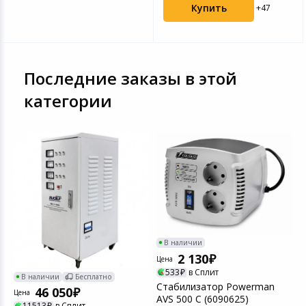
Купить
+47
Последние заказы в этой
категории
В наличии
2 130
Цена
Ц
533
в Сплит
В наличии
Бесплатно
Стабилизатор Powerman
С
46 050
Цена
AVS 500 C (6090625)
A
11513
в Сплит