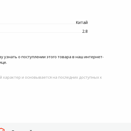
Китай
2.8
зу узнать о поступлении этого товара в наш интернет-
ице.
й характер и основывается на последних доступных к