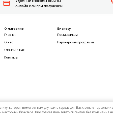
Удобные способы оплаты
Пылесосы садовые
онлайн или при получении
Мотоблоки
О магазине
Бизнесу
Главная
Поставщикам
О нас
Партнёрская программа
Отзывы о нас
Контакты
стику, которая помогает нам улучшить сервис для Вас с целью персонал
ь настройки браузера. Продолжая пользоваться сайтом без изменения на