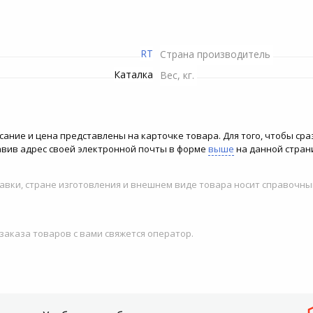
Пилы электрические
Рулетки строительные
Снегоуборочная техника
Шланги
Телекоммуникационные
Душевые штанги и
Минипечи
шкафы
Рубанки электрические
держатели
Триммеры и мотокосы
Сучкорезы
RT
Страна производитель
ение
Плитки электрические
Станки
Электропилы
Топоры
Каталка
Вес, кг.
си
Микроволновые печи
Строительные миксеры
Опрыскиватели
Инвентарь для обработки
почвы
сание и цена представлены на карточке товара. Для того, чтобы сра
Строительные степлеры
Комплектующие и
тавив адрес своей электронной почты в форме
выше
на данной стран
аксессуары для триммеров
Системы полива
Строительные фены
авки, стране изготовления и внешнем виде товара носит справочны
Канализационные
Фрезеры
насосные установки
 заказа товаров с вами свяжется оператор.
Шлифовальные машины
Высоторезы
Шуруповерты сетевые
Гидроаккумуляторы для
систем водоснабжения