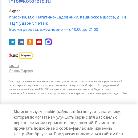
info@kotofoto.ru
Адрес:
г.Москва
, м.о. Нагатино-Садовники, Каширское шоссе, д. 14,
ТЦ "Гудзон", 1 этаж.
Время работы:
ежедневно — с 10:00 до 21:00
Мы на
Яндекс.Маркете
Вся представленная на сайте информация носит исключительно информационный
характер и ни при каких условиях не является публичной офертой определяемой
положениями Статьи 437 (2) Гражданского кодекса Российской Федерации.
На этом сайте можно платить и производить возвраты с помощью сервиса Яндекс Пэй.
Мы в других городах
Мы используем cookie-файлы, чтобы получить статистику,
Санкт-Петербург
Москва
которая помогает нам улучшить сервис для Вас с целью
персонализации сервисов и предложений. Вы можете
прочитать подробнее о cookie-файлах или изменить
Интернет-гипермаркет актуальных товаров «КотоФото»
настройки браузера. Продолжая пользоваться сайтом без
© 2008–2026. Все цены указаны в рублях РФ.