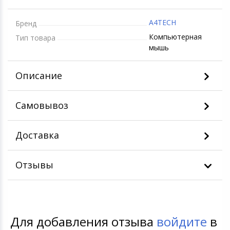
Игровые аксесс
Цифровые фото
A4TECH
Товары для дачи и сада
Бренд
Программное об
Устройства зву
Компьютерная
Тип товара
мышь
Музыкальные инструменты
Канцтовары
Описание
Аксессуары
Самовывоз
Торговое оборудование
Доставка
Умный дом
Отзывы
Системы безопасности
Системы видеонаблюдения
Для добавления отзыва
войдите
в
Уцененные товары