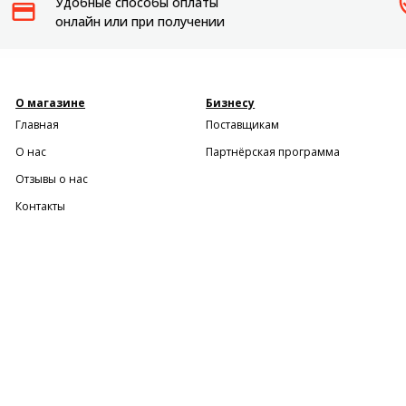
Удобные способы оплаты
Пылесосы садовые
онлайн или при получении
Мотоблоки
О магазине
Бизнесу
Главная
Поставщикам
О нас
Партнёрская программа
Отзывы о нас
Контакты