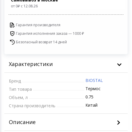
Игровые аксесс
Цифровые фото
от 0
c 12.08.26
Товары для дачи и сада
Программное об
Устройства зву
Гарантия производителя
Музыкальные инструменты
Гарантия исполнения заказа — 1000 ₽
Канцтовары
Безопасный возврат 14 дней
Аксессуары
Характеристики
Системы безопасности
BIOSTAL
Бренд
Торговое оборудование
Термос
Тип товара
0.75
Объем, л
Умный дом
Китай
Страна производитель
Системы видеонаблюдения
Описание
Уцененные товары