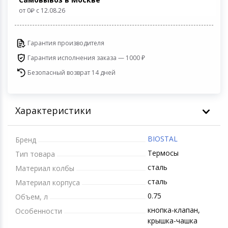
Устройства зву
от 0
c 12.08.26
Товары для дачи и сада
Гарантия производителя
Музыкальные инструменты
Гарантия исполнения заказа — 1000 ₽
Канцтовары
Безопасный возврат 14 дней
Аксессуары
Характеристики
Системы безопасности
BIOSTAL
Бренд
Торговое оборудование
Термосы
Тип товара
сталь
Материал колбы
Умный дом
сталь
Материал корпуса
0.75
Объем, л
Системы видеонаблюдения
кнопка-клапан,
Особенности
крышка-чашка
Уцененные товары