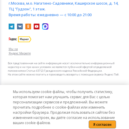
г.Москва
, м.о. Нагатино-Садовники, Каширское шоссе, д. 14,
ТЦ "Гудзон", 1 этаж.
Время работы:
ежедневно — с 10:00 до 21:00
Мы на
Яндекс.Маркете
Вся представленная на сайте информация носит исключительно информационный
характер и ни при каких условиях не является публичной офертой определяемой
положениями Статьи 437 (2) Гражданского кодекса Российской Федерации.
На этом сайте можно платить и производить возвраты с помощью сервиса Яндекс Пэй.
Мы в других городах
Мы используем cookie-файлы, чтобы получить статистику,
Санкт-Петербург
Москва
которая помогает нам улучшить сервис для Вас с целью
персонализации сервисов и предложений. Вы можете
Термос Biostal NB-750C-O
прочитать подробнее о cookie-файлах или изменить
Интернет-гипермаркет актуальных товаров «КотоФото»
настройки браузера. Продолжая пользоваться сайтом без
© 2008–2026. Все цены указаны в рублях РФ.
1 530
-37%
изменения настроек, вы даёте согласие на использование
В корзину
2 426
ваших cookie-файлов.
Я согласен
Политика конфиденциальности
Карта сайта
Сообщить об ошибке