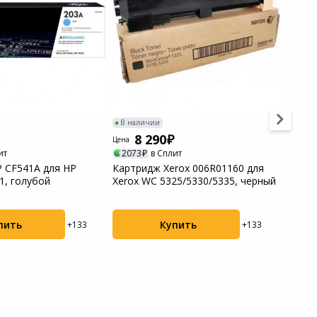
В наличии
8 290
Цена
ит
2073
в Сплит
 CF541A для HP
Картридж Xerox 006R01160 для
В нал
1, голубой
Xerox WC 5325/5330/5335, черный
8
Цена
2080
Тонер
пить
Купить
+133
+133
1060/
MP550