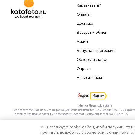
Как заказать?
Оплата
Доставка
Возврат и обмен
Акции
Бонусная программа
Обзоры и статьи
Опросы
Написать нам
Мы на Яндекс.Маркете
Вся представленная на сайте информация носит исключительно информационный характер 
На этом сайте можно платить и производить возвраты с помощью сервиса Яндекс Пэй.
Мы используем cookie-файлы, чтобы получить стати
Мы в других городах
Санкт-Петербург
Москва
прочитать подробнее о cookie-файлах или изменит