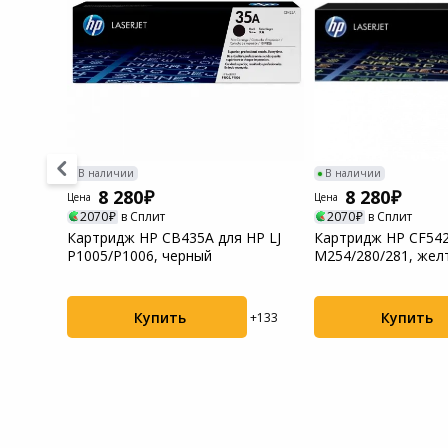
Системы
видеонаблюдения
Уцененные товары
В наличии
В наличии
8 280
8 280
Цена
Цена
2070
в Сплит
2070
в Сплит
73C002)
Картридж HP CB435A для HP LJ
Картридж HP CF542
P1005/P1006, черный
M254/280/281, жел
+134
Купить
Купить
+133