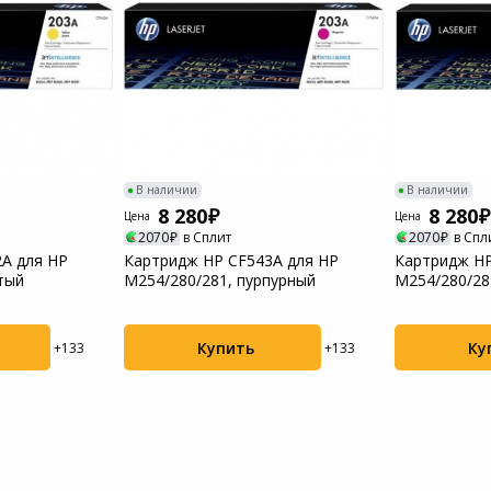
Пылесосы садовые
Мотоблоки
В наличии
В наличии
8 280
8 280
Цена
Цена
2070
в Сплит
2070
в Спл
A для HP
Картридж HP CF543A для HP
Картридж HP
тый
M254/280/281, пурпурный
M254/280/28
Купить
Ку
+133
+133