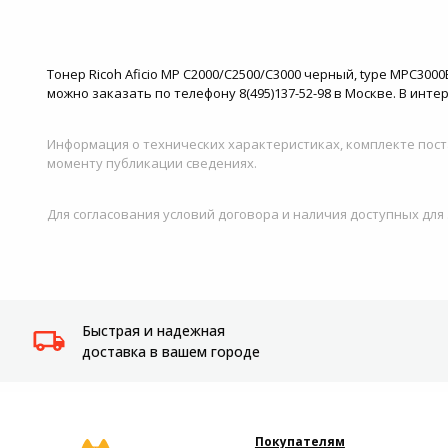
Тонер Ricoh Aficio MP C2000/C2500/C3000 черный, type MPC300
можно заказать по телефону 8(495)137-52-98 в Москве. В ин
Информация о технических характеристиках, комплекте пост
моменту публикации сведениях.
Для согласования условий договора и наличия доступных для
Быстрая и надежная
доставка в вашем городе
Покупателям