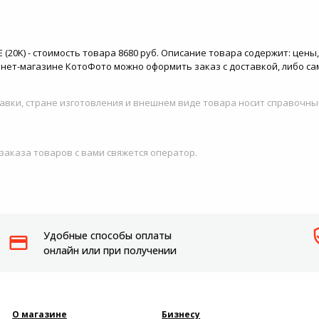
0E (20K) - стоимость товара 8680 руб. Описание товара содержит: це
тернет-магазине КотоФото можно оформить заказ с доставкой, либо с
авки, стране изготовления и внешнем виде товара носит справочны
 заказа товаров с вами свяжется оператор.
Удобные способы оплаты
онлайн или при получении
О магазине
Бизнесу