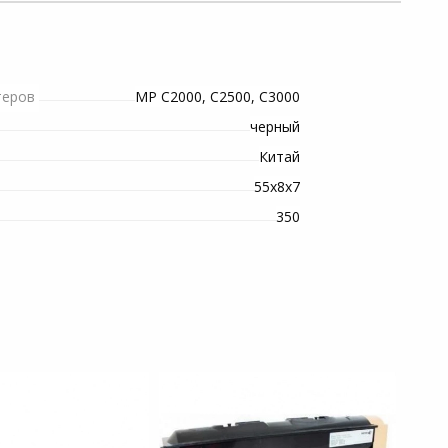
MP C2000, C2500, C3000
теров
черный
Китай
55х8х7
350