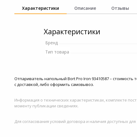
и ремонта
Характеристики
Описание
Отзывы
Светофильтры
Игровые аксессуары
Наручные часы
Цифровые фоторамки
Программное обеспеч
Характеристики
Товары для дачи и сада
Устройства звукозапи
Бренд
Музыкальные
Тип товара
инструменты
Канцтовары
Отпариватель напольный Bort Pro Iron 93410587 – стоимость т
Аксессуары
с доставкой, либо оформить самовывоз.
Системы безопасности
Информация о технических характеристиках, комплекте пост
моменту публикации сведениях.
Торговое оборудование
Для согласования условий договора и наличия доступных для
Умный дом