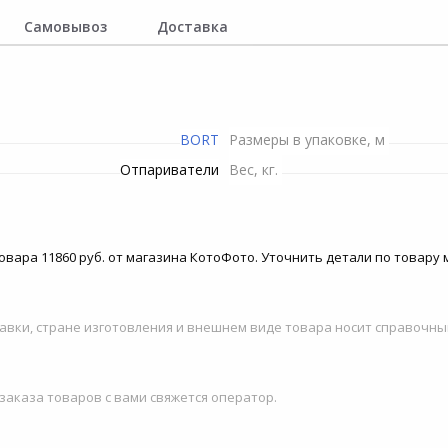
Пилы электрические
транспортиры
Снегоуборочная техника
Шланги
Самовывоз
Доставка
Материнские платы для
Тостеры
серверов
Рубанки электрические
Триммеры и мотокосы
Сучкорезы
ение
Микроволновые печи
Станки
Электропилы
Топоры
си
BORT
Размеры в упаковке, м
Строительные миксеры
Опрыскиватели
Инвентарь для обработки
Отпариватели
Вес, кг.
почвы
Строительные степлеры
Канализационные
насосные установки
Системы полива
Строительные фены
овара 11860 руб. от магазина КотоФото. Уточнить детали по товару м
Высоторезы
Фрезеры
Гидроаккумуляторы для
авки, стране изготовления и внешнем виде товара носит справочны
Шлифовальные машины
систем водоснабжения
Шуруповерты сетевые
 заказа товаров с вами свяжется оператор.
Комплектующие и
аксессуары для триммеров