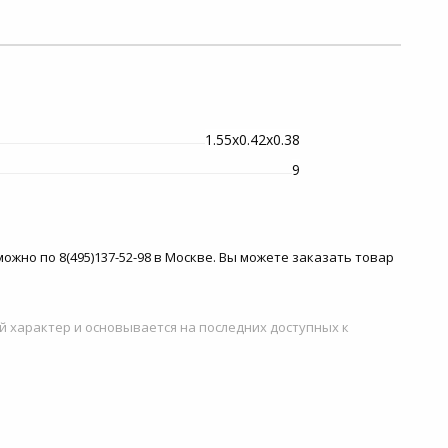
1.55х0.42х0.38
9
ожно по 8(495)137-52-98 в Москве. Вы можете заказать товар
й характер и основывается на последних доступных к