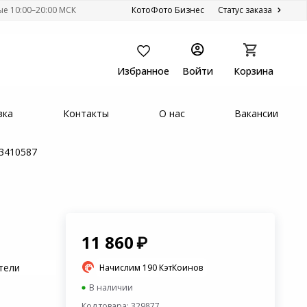
ые 10:00–20:00 МСК
КотоФото Бизнес
Статус заказа
Избранное
Войти
Корзина
вка
Контакты
О нас
Вакансии
93410587
11 860
тели
Начислим 190 КэтКоинов
В наличии
Код товара: 329877