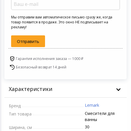
Игровые аксесс
Цифровые фото
Товары для дачи и сада
Мы отправим вам автоматическое письмо сразу же, когда
Программное об
Устройства зву
товар появится в продаже. Это окно НЕ подписывает на
рекламу!
Музыкальные инструменты
Отправить
Канцтовары
Аксессуары
Гарантия исполнения заказа — 1000 ₽
Безопасный возврат 14 дней
Торговое оборудование
Умный дом
Характеристики
Системы безопасности
Lemark
Бренд
Смесители для
Системы видеонаблюдения
Тип товара
ванны
30
Ширина, см
Уцененные товары