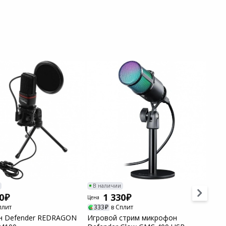
В наличии
В н
0
1 330
Цена
Цена
плит
333
в Сплит
58
 Defender REDRAGON
Игровой стрим микрофон
Микр