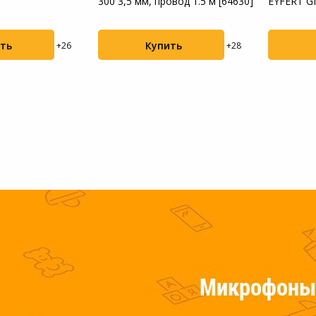
300 3,5 мм, провод 1.5 м [64630]
EYFERT G
Пылесосы садовые
ть
Купить
+26
+28
Мотоблоки