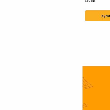
направленный микрофон-пушка
серый
Saramonic Sound Bir...
Системы
видеонаблюдения
P-M400 3м
Купить
Купи
+826
Уцененные товары
+28