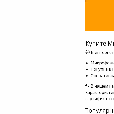
Купите М
🐱 В интерне
Микрофоны 
Покупка в 
Оперативна
🐾 В нашем к
характеристи
сертификаты 
Популярн