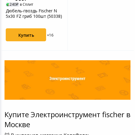
240
в Сплит
Игровые аксесс
Цифровые фото
Дюбель-гвоздь Fischer N
Товары для дачи и сада
5x30 FZ гриб 100шт (50338)
Программное об
Устройства зву
Музыкальные инструменты
Купить
+16
Канцтовары
Аксессуары
Системы безопасности
Торговое оборудование
Умный дом
Купите Электроинструмент fischer в
Системы видеонаблюдения
Москве
Уцененные товары