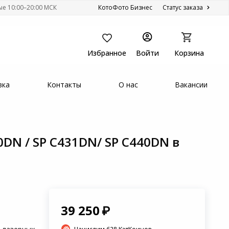
ые 10:00–20:00 МСК
КотоФото Бизнес
Статус заказа
Избранное
Войти
Корзина
вка
Контакты
О нас
Вакансии
0DN / SP C431DN/ SP C440DN в
39 250