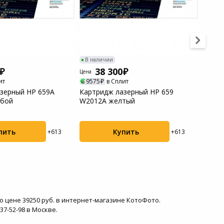
В наличии
В нал
38 300
3
Цена
Цена
ит
9575
в Сплит
9638
зерный HP 659A
Картридж лазерный HP 659
Тонер
убой
W2012A желтый
Kyocer
пить
Купить
+613
+613
по цене 39250 руб. в интернет-магазине КотоФото.
7-52-98 в Москве.