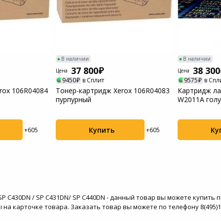
Пылесосы садовые
Мотоблоки
В наличии
В наличии
37 800
38 300
Цена
Цена
9450
в Сплит
9575
в Спл
rox 106R04084
Тонер-картридж Xerox 106R04083
Картридж ла
пурпурный
W2011A гол
Купить
Ку
+605
+605
o SP C430DN / SP C431DN/ SP C440DN - данный товар вы можете купить 
на карточке товара. Заказать товар вы можете по телефону 8(495)13