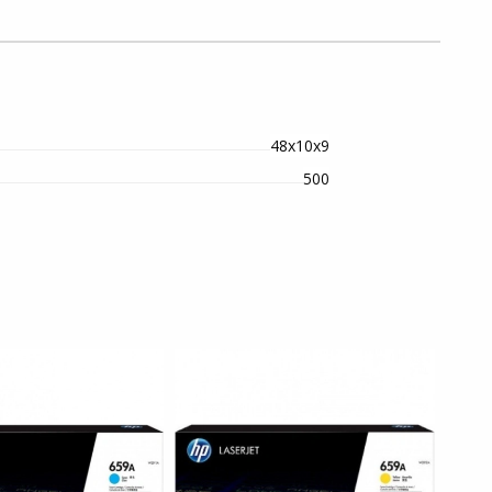
48х10х9
500