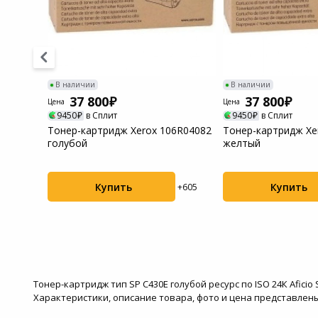
Системы
видеонаблюдения
Уцененные товары
В наличии
В наличии
37 800
37 800
Цена
Цена
9450
в Сплит
9450
в Сплит
430E
Тонер-картридж Xerox 106R04082
Тонер-картридж Xe
 24К
голубой
желтый
Купить
Купить
+628
+605
Тонер-картридж тип SP C430E голубой ресурс по ISO 24К Afici
Характеристики, описание товара, фото и цена представлены 