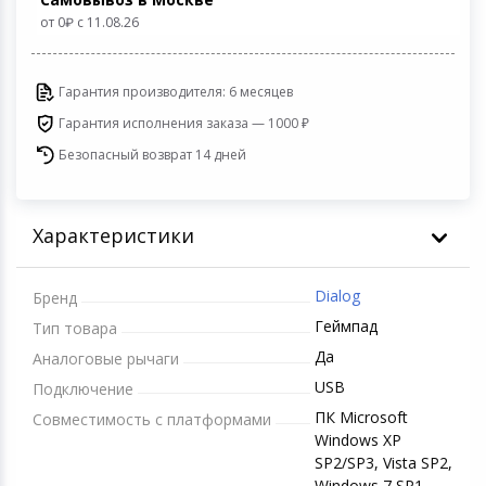
Светофильтры
от 0
c 11.08.26
Товары для дачи и сада
Устройства зву
Гарантия производителя: 6 месяцев
Музыкальные инструменты
Гарантия исполнения заказа — 1000 ₽
Канцтовары
Безопасный возврат 14 дней
Аксессуары
Характеристики
Системы безопасности
Dialog
Бренд
Торговое оборудование
Геймпад
Тип товара
Да
Аналоговые рычаги
Умный дом
USB
Подключение
ПК Microsoft
Совместимость с платформами
Системы видеонаблюдения
Windows XP
SP2/SP3, Vista SP2,
Уцененные товары
Windows 7 SP1,