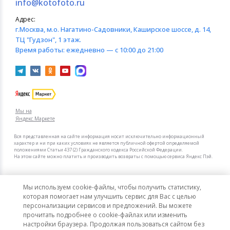
info@kotofoto.ru
Адрес:
г.Москва
, м.о. Нагатино-Садовники, Каширское шоссе, д. 14,
ТЦ "Гудзон", 1 этаж.
Время работы:
ежедневно — с 10:00 до 21:00
Мы на
Яндекс.Маркете
Вся представленная на сайте информация носит исключительно информационный
характер и ни при каких условиях не является публичной офертой определяемой
положениями Статьи 437 (2) Гражданского кодекса Российской Федерации.
На этом сайте можно платить и производить возвраты с помощью сервиса Яндекс Пэй.
Мы в других городах
Мы используем cookie-файлы, чтобы получить статистику,
Санкт-Петербург
Москва
которая помогает нам улучшить сервис для Вас с целью
персонализации сервисов и предложений. Вы можете
прочитать подробнее о cookie-файлах или изменить
Интернет-гипермаркет актуальных товаров «КотоФото»
настройки браузера. Продолжая пользоваться сайтом без
© 2008–2026. Все цены указаны в рублях РФ.