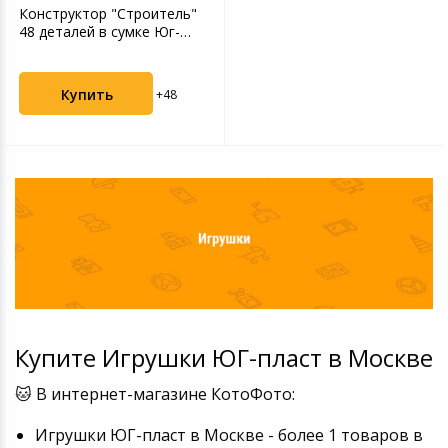
Конструктор "Строитель"
Устройства зву
48 деталей в сумке Юг-
Товары для дачи и сада
Пласт 5008
Музыкальные инструменты
Купить
+48
Канцтовары
Аксессуары
Системы безопасности
Торговое оборудование
Умный дом
Купите Игрушки ЮГ-пласт в Москве
Системы видеонаблюдения
🐱 В интернет-магазине КотоФото:
Игрушки ЮГ-пласт в Москве - более 1 товаров в
Уцененные товары