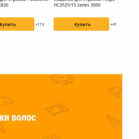
K820
HC3525/15 Series 3000
HC94
Купить
Купить
+113
+47