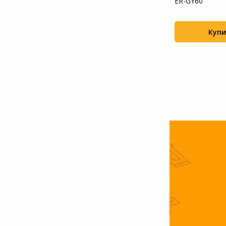
ER-GY60
2513
Системы
видеонаблюдения
Купи
Купить
+28
+316
Уцененные товары