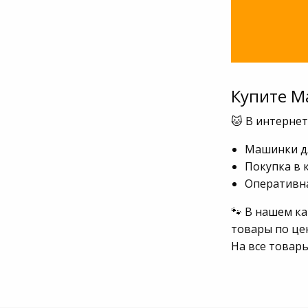
Купите М
🐱 В интерне
Машинки дл
Покупка в 
Оперативна
🐾 В нашем к
товары по це
На все товар