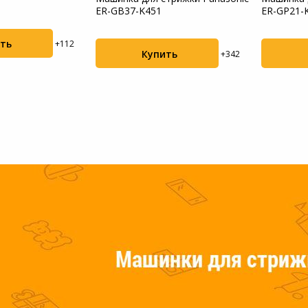
ER-GB37-K451
ER-GP21-
Пылесосы садовые
ть
+112
Мотоблоки
Купить
+342