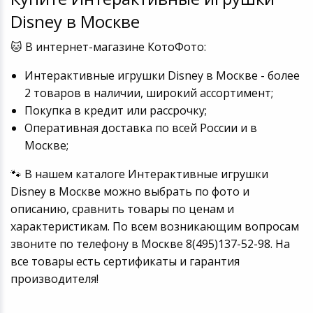
Устройства зву
Disney в Москве
Товары для дачи и сада
🐱 В интернет-магазине КотоФото:
Музыкальные инструменты
Интерактивные игрушки Disney в Москве - более
2 товаров в наличии, широкий ассортимент;
Канцтовары
Покупка в кредит или рассрочку;
Оперативная доставка по всей России и в
Аксессуары
Москве;
Системы безопасности
🐾 В нашем каталоге Интерактивные игрушки
Disney в Москве можно выбрать по фото и
Торговое оборудование
описанию, сравнить товары по ценам и
характеристикам. По всем возникающим вопросам
Умный дом
звоните по телефону в Москве 8(495)137-52-98. На
все товары есть сертификаты и гарантия
Системы видеонаблюдения
производителя!
Уцененные товары