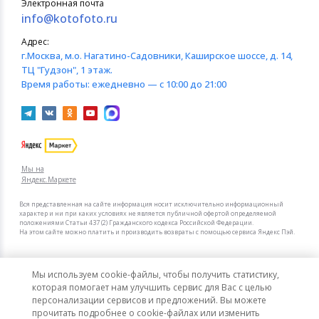
Электронная почта
info@kotofoto.ru
Адрес:
г.Москва
, м.о. Нагатино-Садовники, Каширское шоссе, д. 14,
ТЦ "Гудзон", 1 этаж.
Время работы:
ежедневно — с 10:00 до 21:00
Мы на
Яндекс.Маркете
Вся представленная на сайте информация носит исключительно информационный
характер и ни при каких условиях не является публичной офертой определяемой
положениями Статьи 437 (2) Гражданского кодекса Российской Федерации.
На этом сайте можно платить и производить возвраты с помощью сервиса Яндекс Пэй.
Мы в других городах
Мы используем cookie-файлы, чтобы получить статистику,
Санкт-Петербург
Москва
которая помогает нам улучшить сервис для Вас с целью
персонализации сервисов и предложений. Вы можете
прочитать подробнее о cookie-файлах или изменить
Интернет-гипермаркет актуальных товаров «КотоФото»