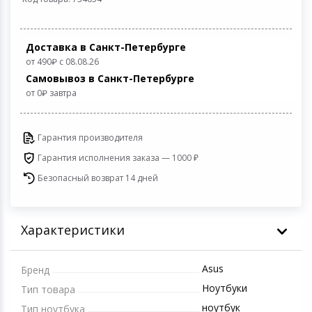
Игровые аксесс
Цифровые фото
Товары для дачи и сада
Доставка в Санкт-Петербурге
Программное об
Устройства зву
от 490
с 08.08.26
Музыкальные инструменты
Самовывоз в Санкт-Петербурге
от 0
завтра
Канцтовары
Аксессуары
Гарантия производителя
Гарантия исполнения заказа — 1000 ₽
Торговое оборудование
Безопасный возврат 14 дней
Умный дом
Характеристики
Системы безопасности
Asus
Бренд
Системы видеонаблюдения
Ноутбуки
Тип товара
Уцененные товары
ноутбук
Тип ноутбука