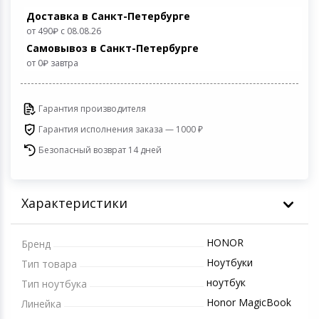
Игровые аксесс
Цифровые фото
Доставка в Санкт-Петербурге
от 490
с 08.08.26
Товары для дачи и сада
Самовывоз в Санкт-Петербурге
Программное об
Устройства зву
от 0
завтра
Музыкальные инструменты
Канцтовары
Гарантия производителя
Гарантия исполнения заказа — 1000 ₽
Аксессуары
Безопасный возврат 14 дней
Умный дом
Характеристики
Торговое оборудование
Системы безопасности
HONOR
Бренд
Ноутбуки
Тип товара
Системы видеонаблюдения
ноутбук
Тип ноутбука
Honor MagicBook
Линейка
Уцененные товары