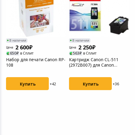
В наличии
В наличии
2 600
2 250
Цена
Цена
650
в Сплит
563
в Сплит
Набор для печати Canon RP-
Картридж Canon CL-511
108
(2972B007) для Canon
Ц
MP240/MP260/MP480, цв...
К
(
Купить
Купить
+42
+36
M