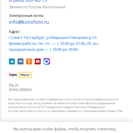
8 (800) 505-43-75
Звонок по России бесплатный
Электронная почта
info@kotofoto.ru
Адрес:
г.Санкт-Петербург
, ул.Маршала Говорова д.14
Время работы:
пн.-пт. — с 10:00 до 21:00, сб., вс.,
праздничные дни — с 10:00 до 20:00.
Мы на
Яндекс.Маркете
Вся представленная на сайте информация носит исключительно информационный
характер и ни при каких условиях не является публичной офертой определяемой
положениями Статьи 437 (2) Гражданского кодекса Российской Федерации.
На этом сайте можно платить и производить возвраты с помощью сервиса Яндекс Пэй.
Мы в других городах
Мы используем cookie-файлы, чтобы получить статистику,
Санкт-Петербург
Москва