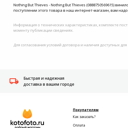
Nothing But Thieves - Nothing But Thieves (0888750569615) ви
поступлении этого товара в наш интернет-магазин, вам надо
Информация о технических характеристиках, комплекте пост
моменту публикации сведениях.
Для согласования условий договора и наличия доступных для
Быстрая и надежная
доставка в вашем городе
Покупателям
Как заказать?
Оплата