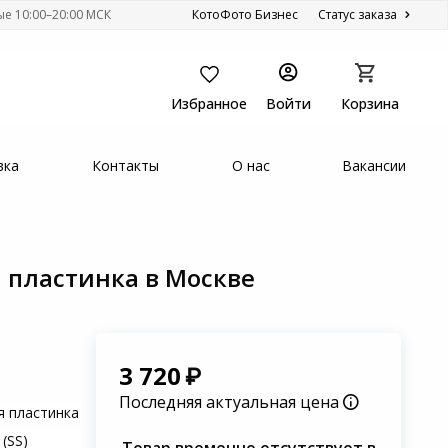
ые 10:00–20:00 МСК
КотоФото Бизнес
Статус заказа
Избранное
Войти
Корзина
вка
Контакты
О нас
Вакансии
я пластинка в Москве
3 720
Последняя актуальная цена
я пластинка
 (SS)
Товар временно отсутствует в