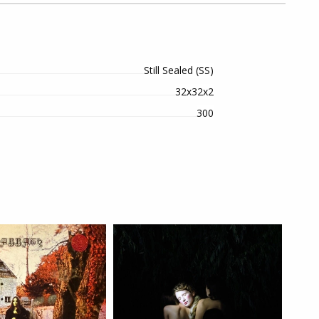
Still Sealed (SS)
32х32х2
300