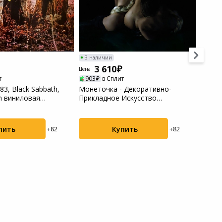
В наличии
В нал
3 610
3
Цена
Цена
т
903
в Сплит
908
3, Black Sabbath,
Монеточка - Декоративно-
40505
h виниловая
Прикладное Искусство
Under 
(4620032916696) вин...
винило
Купить
пить
+82
+82