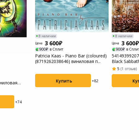
Пылесосы садовые
Мотоблоки
В наличии
В наличии
3 600
3 600
Цена
Цена
900
в Сплит
900
в Спли
Patricia Kaas - Piano Bar (coloured)
541493992078
(8719262038646) виниловая п...
Black Sabbat
пластинка
5
(1 отзыв)
Купить
Ку
+82
иниловая
+74