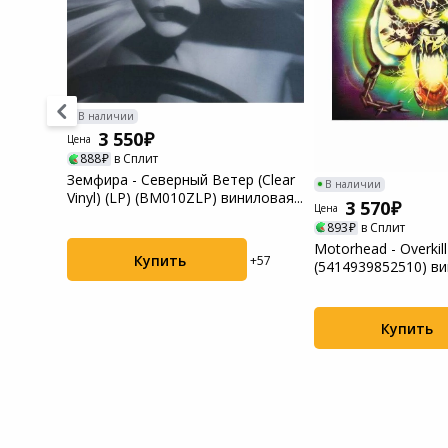
Системы
видеонаблюдения
Уцененные товары
В наличии
3 550
Цена
888
в Сплит
in
Земфира - Северный Ветер (Clear
В наличии
ая
Vinyl) (LP) (BM010ZLP) виниловая...
3 570
Цена
893
в Сплит
Motorhead - Overkill
Купить
+84
+57
(5414939852510) в
пластинка
Купить