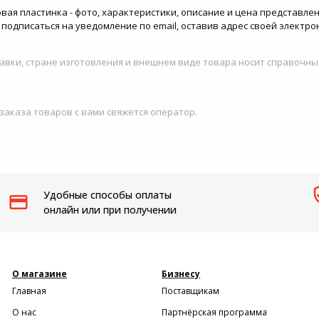
ниловая пластинка - фото, характеристики, описание и цена представле
 подписаться на уведомление по email, оставив адрес своей электр
авки, стране изготовления и внешнем виде товара носит справочны
 заказа товаров с вами свяжется оператор.
Удобные способы оплаты
онлайн или при получении
О магазине
Бизнесу
Главная
Поставщикам
О нас
Партнёрская программа