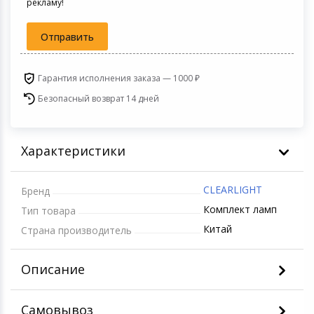
рекламу!
Игровые аксесс
Цифровые фото
Товары для дачи и сада
Отправить
Программное об
Устройства зву
Музыкальные инструменты
Гарантия исполнения заказа — 1000 ₽
Безопасный возврат 14 дней
Канцтовары
Аксессуары
Характеристики
Торговое оборудование
CLEARLIGHT
Бренд
Умный дом
Комплект ламп
Тип товара
Китай
Страна производитель
Системы безопасности
Описание
Системы видеонаблюдения
Уцененные товары
Самовывоз