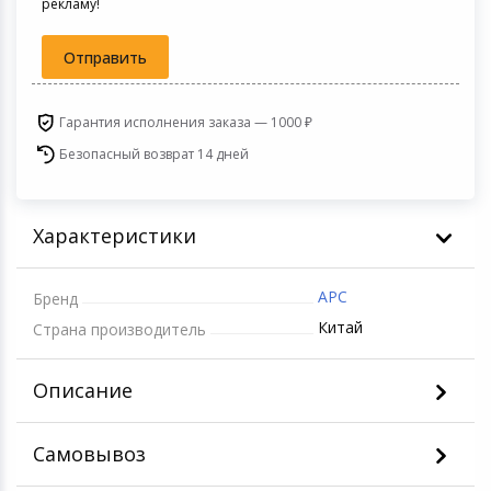
рекламу!
Игровые аксесс
Цифровые фото
Товары для дачи и сада
Отправить
Программное об
Устройства зву
Музыкальные инструменты
Гарантия исполнения заказа — 1000 ₽
Безопасный возврат 14 дней
Канцтовары
Аксессуары
Характеристики
Системы безопасности
APC
Бренд
Торговое оборудование
Китай
Страна производитель
Умный дом
Описание
Системы видеонаблюдения
Самовывоз
Уцененные товары