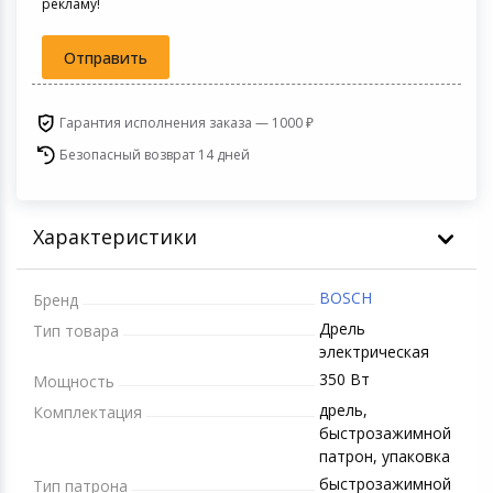
рекламу!
Игровые аксесс
Цифровые фото
Товары для дачи и сада
Отправить
Программное об
Устройства зву
Музыкальные инструменты
Гарантия исполнения заказа — 1000 ₽
Безопасный возврат 14 дней
Канцтовары
Аксессуары
Характеристики
Системы безопасности
BOSCH
Бренд
Торговое оборудование
Дрель
Тип товара
электрическая
Умный дом
350 Вт
Мощность
дрель,
Комплектация
Системы видеонаблюдения
быстрозажимной
патрон, упаковка
Уцененные товары
быстрозажимной
Тип патрона