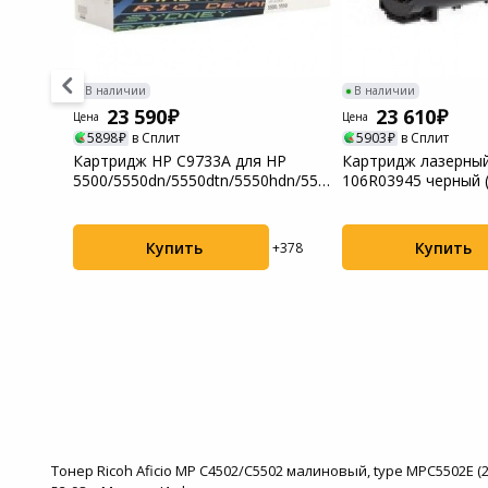
Системы
видеонаблюдения
В наличии
В наличии
Уцененные товары
23 590
23 610
Цена
Цена
5898
в Сплит
5903
в Сплит
 HP MFP
Картридж HP C9733A для HP
Картридж лазерный
5500/5550dn/5550dtn/5550hdn/5550n,
106R03945 черный (
пур...
Xerox V...
Купить
Купить
+387
+378
Тонер Ricoh Aficio MP C4502/C5502 малиновый, type MPC5502E (