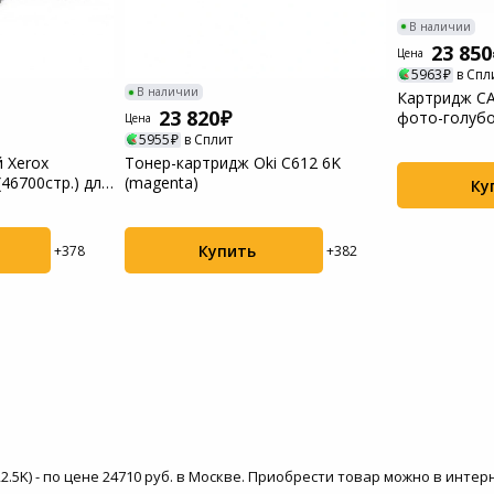
Пылесосы садовые
В наличии
23 850
Цена
5963
в Спл
Мотоблоки
В наличии
Картридж CA
23 820
фото-голуб
Цена
5955
в Сплит
 Xerox
Тонер-картридж Oki C612 6K
46700стр.) для
(magenta)
Ку
Купить
+378
+382
22.5K) - по цене 24710 руб. в Москве. Приобрести товар можно в инте