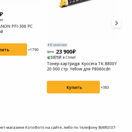
ит
NON PFI-306 PC
ой
В наличии
В нал
пить
+1790
23 900
2
Цена
Цена
5975
в Сплит
5975
Тонер-картридж Kyocera TK-8800Y
Тонер
20 000 стр. Yellow для P8060cdn
8800M
P8060
Купить
+383
рнет-магазине КотоФото на сайте, либо по телефону 8(495)137-