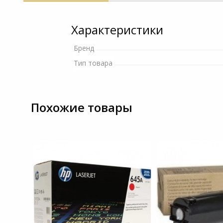
и ремонта
Светофильтры
Игровые аксессуары
Характеристики
Наручные часы
Цифровые фоторамки
Программное обеспеч
Бренд
Товары для дачи и сада
Тип товара
Устройства звукозапи
Музыкальные
инструменты
Похожие товары
Канцтовары
Аксессуары
Торговое оборудование
Умный дом
Системы безопасности