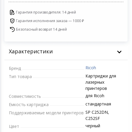
Игровые аксесс
Цифровые фото
Гарантия производителя: 14 дней
Товары для дачи и сада
Программное об
Устройства зву
Гарантия исполнения заказа — 1000 ₽
Музыкальные инструменты
Безопасный возврат 14 дней
Канцтовары
Характеристики
Аксессуары
Ricoh
Бренд
Торговое оборудование
Картриджи для
Тип товара
лазерных
Умный дом
принтеров
для Ricoh
Совместимость
Системы безопасности
стандартная
Емкость картриджа
SP C252DN,
Поддерживаемые модели принтеров
Системы видеонаблюдения
C252SF
черный
Цвет
Уцененные товары