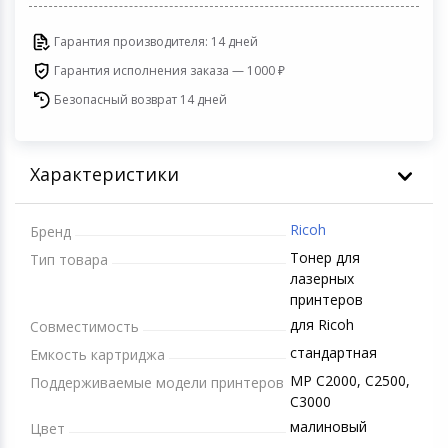
Игровые аксесс
Цифровые фото
Гарантия производителя: 14 дней
Товары для дачи и сада
Программное об
Устройства зву
Гарантия исполнения заказа — 1000 ₽
Музыкальные инструменты
Безопасный возврат 14 дней
Канцтовары
Характеристики
Аксессуары
Ricoh
Бренд
Системы безопасности
Тонер для
Тип товара
лазерных
Торговое оборудование
принтеров
для Ricoh
Совместимость
Умный дом
стандартная
Емкость картриджа
MP C2000, C2500,
Поддерживаемые модели принтеров
Системы видеонаблюдения
C3000
малиновый
Цвет
Уцененные товары