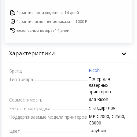
Игровые аксесс
Цифровые фото
Гарантия производителя: 14 дней
Товары для дачи и сада
Программное об
Устройства зву
Гарантия исполнения заказа — 1000 ₽
Музыкальные инструменты
Безопасный возврат 14 дней
Канцтовары
Характеристики
Аксессуары
Ricoh
Бренд
Системы безопасности
Тонер для
Тип товара
лазерных
Торговое оборудование
принтеров
для Ricoh
Совместимость
Умный дом
стандартная
Емкость картриджа
MP C2000, C2500,
Поддерживаемые модели принтеров
Системы видеонаблюдения
C3000
голубой
Цвет
Уцененные товары