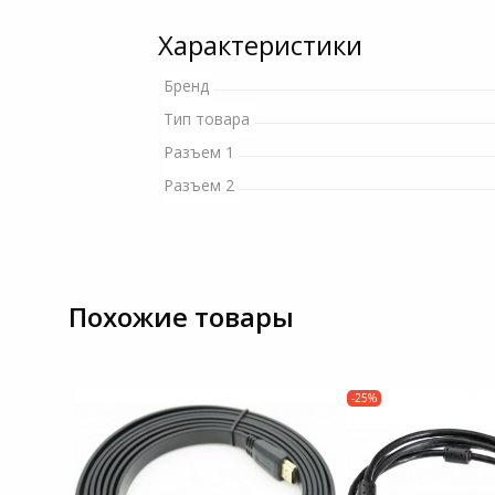
и ремонта
Программное обеспеч
Цифровые фоторамки
Характеристики
Наручные часы
Бренд
Светофильтры
Товары для дачи и сада
Тип товара
Устройства звукозапи
Разъем 1
Музыкальные
Разъем 2
инструменты
Канцтовары
Аксессуары
Похожие товары
Системы безопасности
-25%
Торговое оборудование
Умный дом