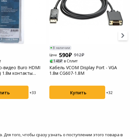
В наличии
В нал
590
6
912
Цена
Цена
т
148
в Сплит
150
о-видео Buro HDMI
Кабель VCOM Display Port - VGA
Кабел
) 1.8м контакты
1.8м CG607-1.8M
(m)-H
позоло
пить
Купить
+33
+32
. Для того, чтобы сразу узнать о поступлении этого товара в