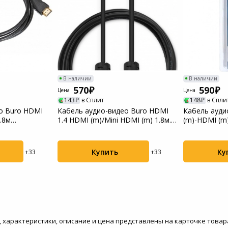
Пылесосы садовые
Мотоблоки
В наличии
В наличии
570
590
Цена
Цена
143
в Сплит
148
в Спли
о Buro HDMI
Кабель аудио-видео Buro HDMI
Кабель ауди
.8м
1.4 HDMI (m)/Mini HDMI (m) 1.8м.
(m)-HDMI (m
фе...
позолото...
Купить
Ку
+33
+33
то, характеристики, описание и цена представлены на карточке товара