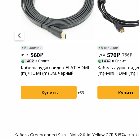
Системы
видеонаблюдения
Уцененные товары
В наличии
В наличии
560
570
756
Цена
Цена
140
в Сплит
143
в Сплит
s CS-
Кабель аудио-видео FLAT HDMI
Кабель аудио-виде
 (m)
(m)/HDMI (m) 3м. черный
(m)-Mini HDMI (m) 1
ферриткольца...
Купить
Купить
+32
+33
Кабель Greenconnect Slim HDMI v2.0 1m Yellow GCR-51574 - фо