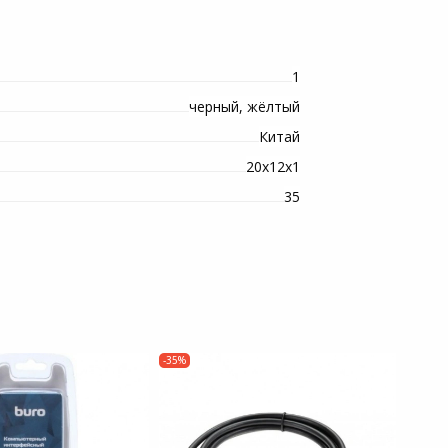
1
черный, жёлтый
Китай
20х12х1
35
-35%