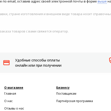
 по email, оставив адрес своей электронной почты в форме
выше
на
авки, стране изготовления и внешнем виде товара носит справочны
 заказа товаров с вами свяжется оператор.
Удобные способы оплаты
онлайн или при получении
О магазине
Бизнесу
Главная
Поставщикам
О нас
Партнёрская программа
Отзывы о нас