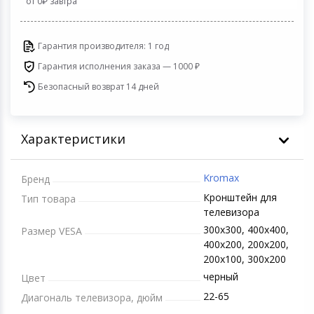
от 0
завтра
Игровые аксесс
Цифровые фото
Товары для дачи и сада
Гарантия производителя: 1 год
Программное об
Устройства зву
Музыкальные инструменты
Гарантия исполнения заказа — 1000 ₽
Безопасный возврат 14 дней
Канцтовары
Аксессуары
Характеристики
Торговое оборудование
Kromax
Бренд
Кронштейн для
Тип товара
Умный дом
телевизора
300х300, 400х400,
Размер VESA
Системы безопасности
400х200, 200х200,
200х100, 300х200
Системы видеонаблюдения
черный
Цвет
22-65
Диагональ телевизора, дюйм
Уцененные товары