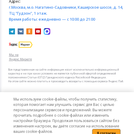
Адрес:
г.Москва
, м.о. Нагатино-Садовники, Каширское шоссе, д. 14,
ТЦ "Гудзон", 1 этаж.
Время работы:
ежедневно — с 10:00 до 21:00
Мы на
Яндекс.Маркете
Вся представленная на сайте информация носит исключительно информационный
характер и ни при каких условиях не является публичной офертой определяемой
положениями Статьи 437 (2) Гражданского кодекса Российской Федерации.
На этом сайте можно платить и производить возвраты с помощью сервиса Яндекс Пэй.
Мы в других городах
Мы используем cookie-файлы, чтобы получить статистику,
Санкт-Петербург
Москва
которая помогает нам улучшить сервис для Вас с целью
Кронштейн для телевизора Kromax GALACTIC-40
персонализации сервисов и предложений. Вы можете
черный 22"-65" макс.35кг настенный поворот и
прочитать подробнее о cookie-файлах или изменить
наклон
Интернет-гипермаркет актуальных товаров «КотоФото»
настройки браузера. Продолжая пользоваться сайтом без
© 2008–2026. Все цены указаны в рублях РФ.
2 490
-55%
изменения настроек, вы даёте согласие на использование
В корзину
5 546
ваших cookie-файлов.
Я согласен
Политика конфиденциальности
Карта сайта
Сообщить об ошибке