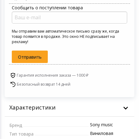
Игровые аксесс
Цифровые фото
Сообщить о поступлении товара
Товары для дачи и сада
Программное об
Устройства зву
Музыкальные инструменты
Мы отправим вам автоматическое письмо сразу же, когда
товар появится в продаже. Это окно НЕ подписывает на
рекламу!
Канцтовары
Отправить
Аксессуары
Системы безопасности
Гарантия исполнения заказа — 1000 ₽
Безопасный возврат 14 дней
Торговое оборудование
Умный дом
Характеристики
Системы видеонаблюдения
Sony music
Бренд
Виниловая
Тип товара
Уцененные товары